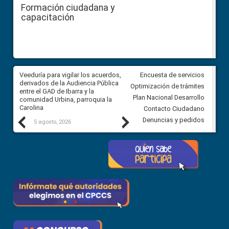
Formación ciudadana y
capacitación
Veeduría para vigilar los acuerdos,
CPCCS convoca a Veeduría
Encuesta de servicios
 a
derivados de la Audiencia Pública
Ciudadana para vigilar el conc
Optimización de trámites
ión
entre el GAD de Ibarra y la
en la Universidad de Cuenca
Plan Nacional Desarrollo
comunidad Urbina, parroquia la
Carolina
Contacto Ciudadano
Previous
Next
Denuncias y pedidos
5 agosto, 2026
5 agosto, 2026