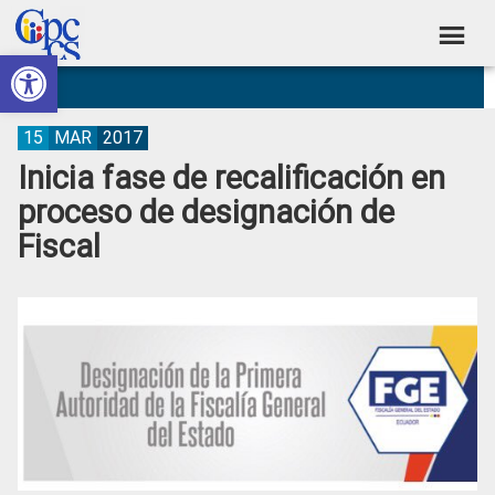
Skip
Skip
Skip
Skip
to
to
to
to
Abrir barra de herramientas
Consejo
primary
main
primary
footer
Construyendo
navigation
content
sidebar
de
Poder
Ciudadano
Participación
15
MAR
2017
Inicia fase de recalificación en
Ciudadana
proceso de designación de
y
Fiscal
Control
Social