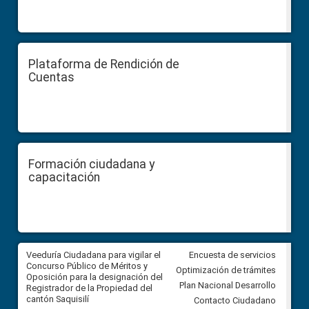
Plataforma de Rendición de
Cuentas
Formación ciudadana y
capacitación
Veeduría Ciudadana para vigilar el
Veeduría Ciudadana para vigila
Encuesta de servicios
Concurso Público de Méritos y
construcción del asfaltado de
Optimización de trámites
Oposición para la designación del
diferentes barrios del sector 
Plan Nacional Desarrollo
Registrador de la Propiedad del
Ballenita del cantón Santa Ele
cantón Saquisilí
Contacto Ciudadano