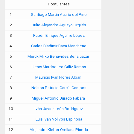
Postulantes
1
Santiago Martín Acurio del Pino
2
Julio Alejandro Aguayo Urgilés
3
Rubén Enrique Aguirre López
4
Carlos Bladimir Baca Mancheno
5
Merck Milko Benavides Benalcazar
6
Henry Mardoqueo Cáliz Ramos
7
Mauricio Iván Flores Albán
8
Nelson Patricio García Campos
9
Miguel Antonio Jurado Fabara
10
Iván Javier León Rodríguez
11
Luis Iván Nolivos Espinosa
12
Alejandro Kleber Orellana Pineda