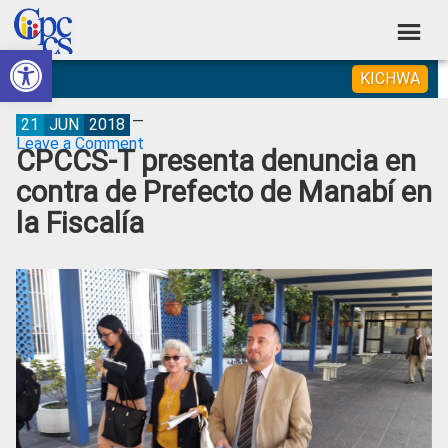
Skip
Skip
Skip
Skip
to
to
to
to
Abrir barra de herramientas
Consejo
primary
main
primary
footer
Construyendo
KICHWA
navigation
content
sidebar
de
Poder
Ciudadano
Participación
21
JUN
2018
Leave a Comment
CPCCS-T presenta denuncia en
Ciudadana
contra de Prefecto de Manabí en
y
la Fiscalía
Control
Social