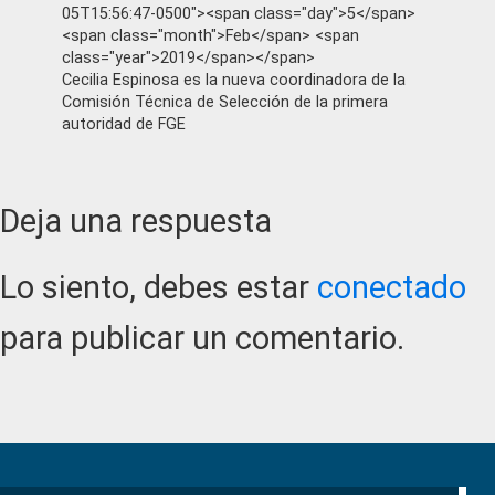
05T15:56:47-0500"><span class="day">5</span>
<span class="month">Feb</span> <span
class="year">2019</span></span>
Cecilia Espinosa es la nueva coordinadora de la
Comisión Técnica de Selección de la primera
autoridad de FGE
Reader
Deja una respuesta
Interactions
Lo siento, debes estar
conectado
para publicar un comentario.
Primary