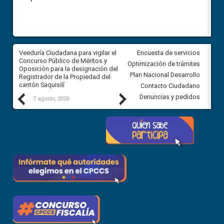
Veeduría Ciudadana para vigilar el
Veeduría Ciudadana para vigila
Encuesta de servicios
Concurso Público de Méritos y
construcción del asfaltado de
Optimización de trámites
Oposición para la designación del
diferentes barrios del sector 
Plan Nacional Desarrollo
Registrador de la Propiedad del
Ballenita del cantón Santa Ele
cantón Saquisilí
Contacto Ciudadano
Previous
Next
Denuncias y pedidos
7 agosto, 2026
7 agosto, 2026