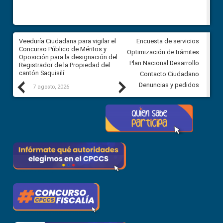
Veeduría Ciudadana para vigilar el
Veeduría Ciudadana para vigila
Encuesta de servicios
Concurso Público de Méritos y
construcción del asfaltado de
Optimización de trámites
Oposición para la designación del
diferentes barrios del sector 
Plan Nacional Desarrollo
Registrador de la Propiedad del
Ballenita del cantón Santa Ele
cantón Saquisilí
Contacto Ciudadano
Previous
Next
Denuncias y pedidos
7 agosto, 2026
7 agosto, 2026