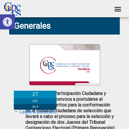
Skip
Skip
Skip
Skip
to
to
to
to
Abrir barra de herramientas
Consejo
primary
main
primary
footer
Construyendo
Generales
navigation
content
sidebar
de
Poder
Ciudadano
Participación
Ciudadana
y
Control
Social
El Consejo de Participación Ciudadana y
27
Control Social convoca a postularse al
DIC
concurso de méritos para la conformación
2015
de la comisión ciudadana de selección que
Leave a Comment
llevará a cabo el proceso para la selección y
designación de dos Jueces del Tribunal
Contencioso Electoral (Primera Renovación)