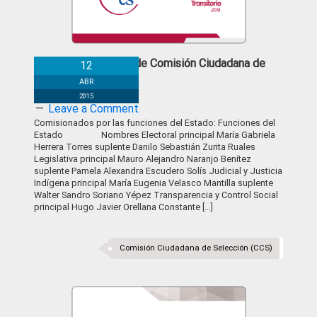
Conformación de Comisión Ciudadana de
12
Selección
ABR
2015
Leave a Comment
Comisionados por las funciones del Estado: Funciones del
Estado Nombres Electoral principal María Gabriela
Herrera Torres suplente Danilo Sebastián Zurita Ruales
Legislativa principal Mauro Alejandro Naranjo Benítez
suplente Pamela Alexandra Escudero Solís Judicial y Justicia
Indígena principal María Eugenia Velasco Mantilla suplente
Walter Sandro Soriano Yépez Transparencia y Control Social
principal Hugo Javier Orellana Constante […]
Comisión Ciudadana de Selección (CCS)