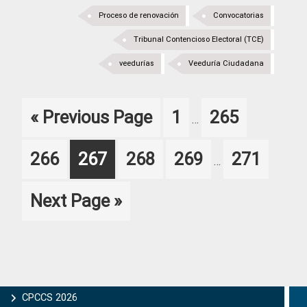
Proceso de renovación
Convocatorias
Tribunal Contencioso Electoral (TCE)
veedurías
Veeduría Ciudadana
Interim
Go
Page
Page
«
Previous Page
1
265
…
pages
to
omitted
Interim
Page
Page
Page
Page
Page
266
267
268
269
271
…
pages
omitted
Go
Next Page »
to
Primary
CPCCS 2026