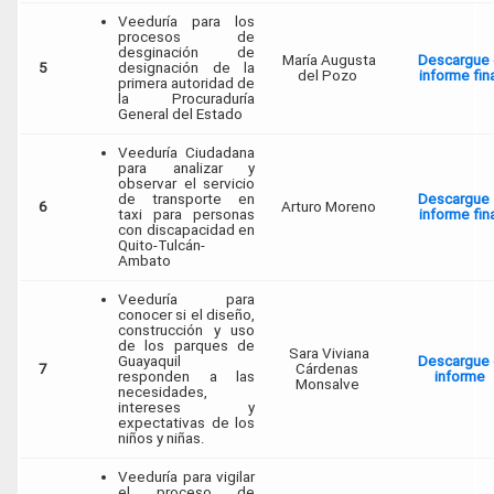
Veeduría para los
procesos de
desginación de
María Augusta
Descargue 
5
designación de la
del Pozo
informe fin
primera autoridad de
la Procuraduría
General del Estado
Veeduría Ciudadana
para analizar y
observar el servicio
de transporte en
Descargue 
6
Arturo Moreno
taxi para personas
informe fin
con discapacidad en
Quito-Tulcán-
Ambato
Veeduría para
conocer si el diseño,
construcción y uso
de los parques de
Sara Viviana
Guayaquil
Descargue 
7
Cárdenas
responden a las
informe
Monsalve
necesidades,
intereses y
expectativas de los
niños y niñas.
Veeduría para vigilar
el proceso de