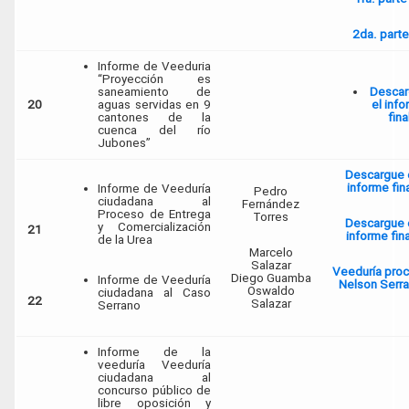
2da. parte
Informe de Veeduria
“Proyección es
saneamiento de
Descar
20
aguas servidas en 9
el inf
cantones de la
fina
cuenca del río
Jubones”
Descargue 
informe fin
Informe de Veeduría
Pedro
ciudadana al
Fernández
Proceso de Entrega
Torres
Descargue 
y Comercialización
21
informe fin
de la Urea
Marcelo
Salazar
Veeduría pro
Diego Guamba
Informe de Veeduría
Nelson Serr
Oswaldo
ciudadana al Caso
22
Salazar
Serrano
Informe de la
veeduría Veeduría
ciudadana al
concurso público de
libre oposición y