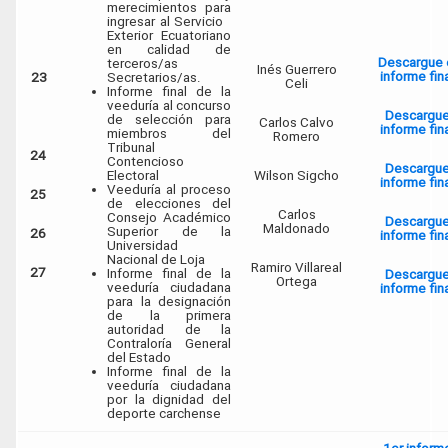
merecimientos para
ingresar al Servicio
Exterior Ecuatoriano
en calidad de
Descargue 
terceros/as
Inés Guerrero
informe fin
23
Secretarios/as.
Celi
Informe final de la
veeduría al concurso
Descargu
de selección para
Carlos Calvo
informe fin
miembros del
Romero
Tribunal
24
Contencioso
Descargu
Electoral
Wilson Sigcho
informe fin
Veeduría al proceso
25
de elecciones del
Carlos
Consejo Académico
Descargu
Maldonado
Superior de la
26
informe fin
Universidad
Nacional de Loja
Ramiro Villareal
27
Informe final de la
Descargu
Ortega
veeduría ciudadana
informe fin
para la designación
de la primera
autoridad de la
Contraloría General
del Estado
Informe final de la
veeduría ciudadana
por la dignidad del
deporte carchense