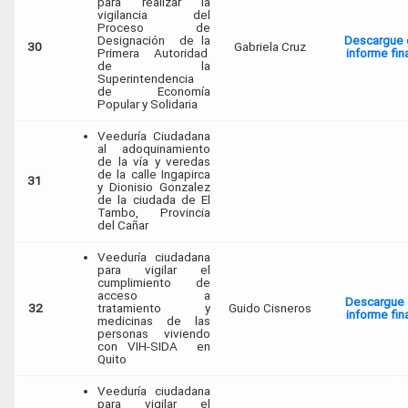
para realizar la
vigilancia del
Proceso de
Designación de la
Descargue 
30
Gabriela Cruz
Primera Autoridad
informe fin
de la
Superintendencia
de Economía
Popular y Solidaria
Veeduría Ciudadana
al adoquinamiento
de la vía y veredas
de la calle Ingapirca
31
y Dionisio Gonzalez
de la ciudada de El
Tambo, Provincia
del Cañar
Veeduría ciudadana
para vigilar el
cumplimiento de
acceso a
Descargue 
32
tratamiento y
Guido Cisneros
informe fin
medicinas de las
personas viviendo
con VIH-SIDA en
Quito
Veeduría ciudadana
para vigilar el