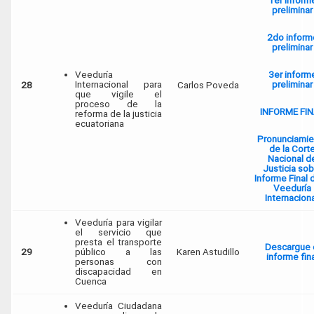
1er inform
preliminar
2do inform
preliminar
Veeduría
3er inform
Internacional para
preliminar
28
Carlos Poveda
que vigile el
proceso de la
INFORME FI
reforma de la justicia
ecuatoriana
Pronunciamie
de la Cort
Nacional d
Justicia sob
Informe Final 
Veeduría
Internacion
Veeduría para vigilar
el servicio que
presta el transporte
Descargue 
29
público a las
Karen Astudillo
informe fin
personas con
discapacidad en
Cuenca
Veeduría Ciudadana