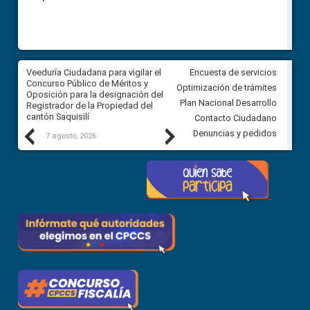
Veeduría Ciudadana para vigilar el
Veeduría Ciudadana para vigila
Encuesta de servicios
Concurso Público de Méritos y
construcción del asfaltado de
Optimización de trámites
Oposición para la designación del
diferentes barrios del sector 
Plan Nacional Desarrollo
Registrador de la Propiedad del
Ballenita del cantón Santa Ele
cantón Saquisilí
Contacto Ciudadano
Previous
Next
Denuncias y pedidos
7 agosto, 2026
7 agosto, 2026