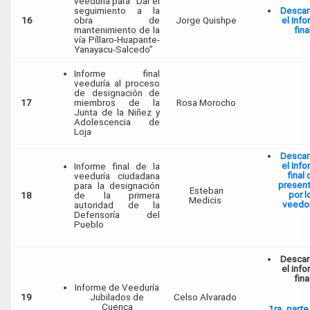
veeduría para “Dar el
seguimiento a la
Descar
16
obra de
Jorge Quishpe
el Inf
mantenimiento de la
fina
vía Píllaro-Huapante-
Yanayacu-Salcedo”
Informe final
veeduría al proceso
de designación de
17
miembros de la
Rosa Morocho
Junta de la Niñez y
Adolescencia de
Loja
Descar
el Inf
Informe final de la
final 
veeduría ciudadana
presen
para la designación
Esteban
por l
18
de la primera
Medicis
veedo
autoridad de la
Defensoría del
Pueblo
Descar
el inf
fina
Informe de Veeduría
19
Jubilados de
Celso Alvarado
Cuenca
1ra. parte