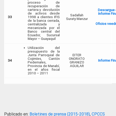
proceso de
recuperación de
cartera y devolución
Descargue 
de activos desde
Informe Fin
Sadallah
33
1998 a clientes IFIS
Suraty Manzur
de la banca cerrada,
Oficios veedu
centralizada y
mecanizada por el
Banco central del
Ecuador, Sucursal
Mayor – Guayaquil
Utilización del
presupuesto de la
Junta Parroquial de
EITER
Cojimíes, Cantón
ONORATO
34
Informe Fin
Pedernales,
GRANIZO
Provincia de Manabí,
AGUILAR
en el años fiscal
2010 – 2011
Publicado en:
Boletines de prensa (2015-2018)
,
CPCCS