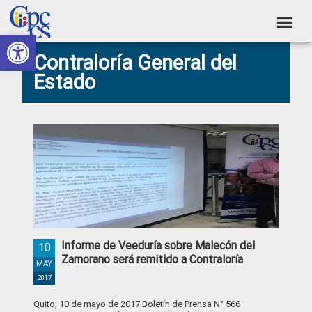
Skip
Skip
Skip
Skip
to
to
to
to
Abrir barra de herramientas
Consejo
primary
main
primary
footer
Construyendo
Contraloría General del
navigation
content
sidebar
de
Poder
Estado
Ciudadano
Participación
Ciudadana
y
Control
Social
Informe de Veeduría sobre Malecón del
10
Zamorano será remitido a Contraloría
MAY
2017
Quito, 10 de mayo de 2017 Boletín de Prensa N° 566