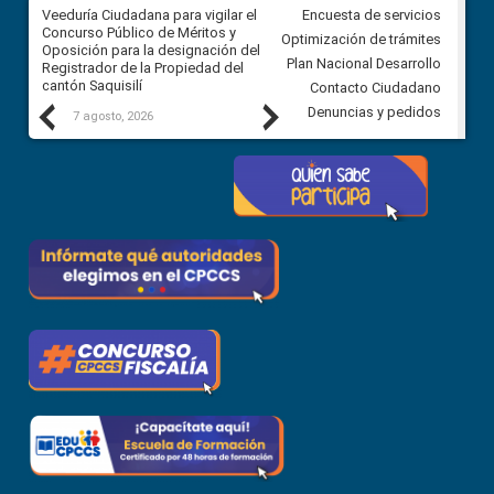
Veeduría Ciudadana para vigilar el
Veeduría Ciudadana para vigila
Encuesta de servicios
Concurso Público de Méritos y
construcción del asfaltado de
Optimización de trámites
Oposición para la designación del
diferentes barrios del sector 
Plan Nacional Desarrollo
Registrador de la Propiedad del
Ballenita del cantón Santa Ele
cantón Saquisilí
Contacto Ciudadano
Previous
Next
Denuncias y pedidos
7 agosto, 2026
7 agosto, 2026