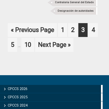
Contraloría General del Estado
Designación de autoridades
Go
Page
Page
Page
Page
«
Previous Page
1
2
3
4
to
Interim
Page
Page
Go
5
10
Next Page »
…
pages
to
omitted
Primary
Sidebar
CPCCS 2026
CPCCS 2025
CPCCS 2024