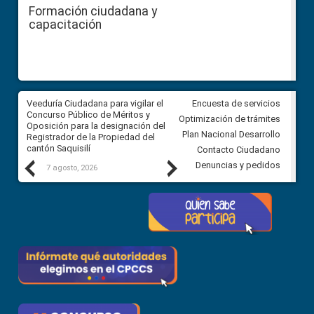
Formación ciudadana y
capacitación
Veeduría Ciudadana para vigilar el
Veeduría Ciudadana para vigila
Encuesta de servicios
Concurso Público de Méritos y
construcción del asfaltado de
Optimización de trámites
Oposición para la designación del
diferentes barrios del sector 
Plan Nacional Desarrollo
Registrador de la Propiedad del
Ballenita del cantón Santa Ele
cantón Saquisilí
Contacto Ciudadano
Previous
Next
Denuncias y pedidos
7 agosto, 2026
7 agosto, 2026