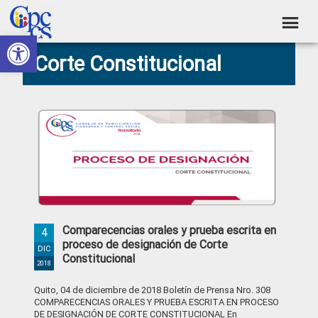
Skip
Skip
Skip
Skip
to
to
to
to
Abrir barra de herramientas
Consejo
primary
main
primary
footer
Construyendo
Corte Constitucional
navigation
content
sidebar
de
Poder
Ciudadano
Participación
Ciudadana
y
Control
Social
Comparecencias orales y prueba escrita en
4
proceso de designación de Corte
DIC
Constitucional
2018
Quito, 04 de diciembre de 2018 Boletín de Prensa Nro. 308
COMPARECENCIAS ORALES Y PRUEBA ESCRITA EN PROCESO
DE DESIGNACIÓN DE CORTE CONSTITUCIONAL En