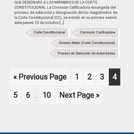
QUE DESIGNARÁ A LOS MIEMBROS DE LA CORTE
CONSTITUCIONAL La Comisión Calificadora encargada del
proceso de selección y designación de los magistrados de
la Corte Constitucional (CC), se instaló en su primera sesión
este jueves 25 de octubre [...]
Corte Constitucional
Comisión Calificadora
Ernesto Albán (Corte Constitucional)
Proceso de Selección de Autoridades
Go
Page
Page
Page
Page
«
Previous Page
1
2
3
4
to
Interim
Page
Page
Page
Go
5
6
10
Next Page »
…
pages
to
omitted