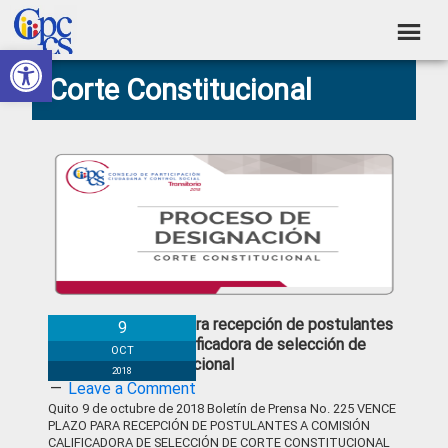
Skip
Skip
Skip
Skip
to
to
to
to
Abrir barra de herramientas
Consejo
primary
main
primary
footer
Construyendo
Corte Constitucional
navigation
content
sidebar
de
Poder
Ciudadano
Participación
Ciudadana
y
Control
Social
Vence plazo para recepción de postulantes
9
a Comisión Calificadora de selección de
OCT
Corte Constitucional
2018
Leave a Comment
Quito 9 de octubre de 2018 Boletín de Prensa No. 225 VENCE
PLAZO PARA RECEPCIÓN DE POSTULANTES A COMISIÓN
CALIFICADORA DE SELECCIÓN DE CORTE CONSTITUCIONAL