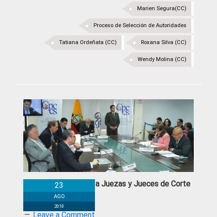
Marien Segura(CC)
Proceso de Selección de Autoridades
Tatiana Ordeñata (CC)
Roxana Silva (CC)
Wendy Molina (CC)
CPCCS-T cesa a Juezas y Jueces de Corte
23
Constitucional
AGO
2018
Leave a Comment