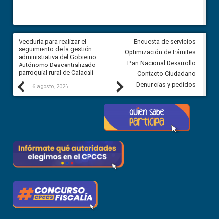
Veeduría para realizar el
Veeduría para vigilar los acue
Encuesta de servicios
ra
seguimiento de la gestión
derivados de la Audiencia Púb
Optimización de trámites
ara
administrativa del Gobierno
entre el GAD de Ibarra y la
Plan Nacional Desarrollo
Autónomo Descentralizado
comunidad Urbina, parroquia l
parroquial rural de Calacalí
Carolina
Contacto Ciudadano
Previous
Next
Denuncias y pedidos
6 agosto, 2026
5 agosto, 2026