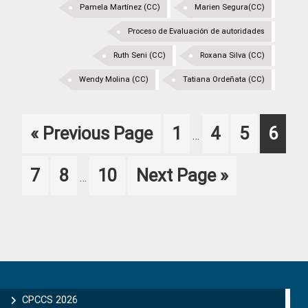
Pamela Martínez (CC)
Marien Segura(CC)
Proceso de Evaluación de autoridades
Ruth Seni (CC)
Roxana Silva (CC)
Wendy Molina (CC)
Tatiana Ordeñata (CC)
Interim
Go
Page
Page
Page
Page
«
Previous Page
1
4
5
6
…
pages
to
omitted
Interim
Page
Page
Page
Go
7
8
10
Next Page »
…
pages
to
omitted
Primary
Sidebar
CPCCS 2026