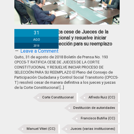
CPCCS-T ratifica cese de Jueces de la
31
Corte Constitucional y resuelve iniciar
AGO
Proceso de Selección para su reemplazo
2018
Leave a Comment
Quito, 31 de agosto de 2018 Boletín de Prensa No. 193
CPCCS-T RATIFICA CESE DE JUECES DE LA CORTE
CONSTITUCIONAL Y RESUELVE INICIAR PROCESO DE
SELECCIÓN PARA SU REEMPLAZO El Pleno del Consejo de
Participación Ciudadana y Control Social Transitorio (CPCCS-
T) resolvió cesar de manera definitiva a los jueces y juezas
de la Corte Constitucional [...]
Corte Constitucional
Alfredo Ruiz (CC)
Destitución de autoridades
Francisco Butiña (CC)
Manuel Viteri (CC)
Jueces (varias instituciones)