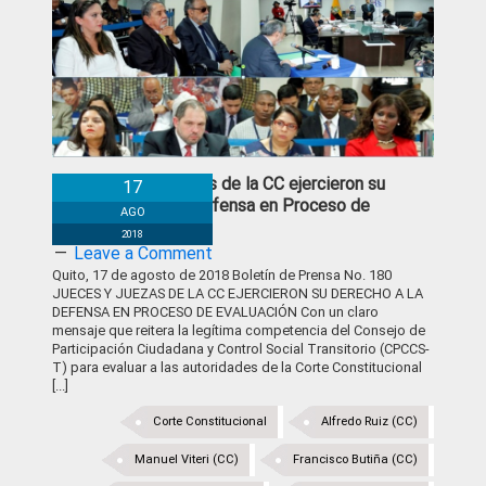
Jueces y juezas de la CC ejercieron su
17
derecho a la defensa en Proceso de
AGO
Evaluación
2018
Leave a Comment
Quito, 17 de agosto de 2018 Boletín de Prensa No. 180
JUECES Y JUEZAS DE LA CC EJERCIERON SU DERECHO A LA
DEFENSA EN PROCESO DE EVALUACIÓN Con un claro
mensaje que reitera la legítima competencia del Consejo de
Participación Ciudadana y Control Social Transitorio (CPCCS-
T) para evaluar a las autoridades de la Corte Constitucional
[...]
Corte Constitucional
Alfredo Ruiz (CC)
Manuel Viteri (CC)
Francisco Butiña (CC)