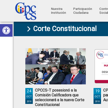
Nuestra
Participación
Contr
Institución
Ciudadana
Socia
Consejo
Abrir barra de herramientas
Skip
Skip
Skip
Skip
Construyendo
Corte Constitucional
to
to
to
to
de
Poder
primary
main
primary
footer
Ciudadano
Participación
navigation
content
sidebar
Ciudadana
y
Control
Social
CPCCS-T posesionó a la
CP
24
19
Comisión Calificadora que
pa
OCT
OCT
seleccionará a la nueva Corte
Au
2018
2018
Constitucional