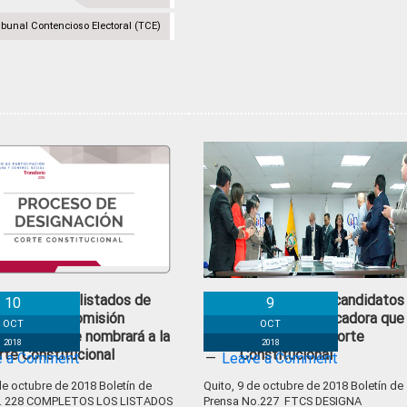
ibunal Contencioso Electoral (TCE)
mpletos los listados de
FTCS designa candidatos
10
9
ndidatos a comisión
Comisión Calificadora que
OCT
OCT
lificadora que nombrará a la
nombrará a la Corte
2018
2018
rte Constitucional
Constitucional
e a Comment
Leave a Comment
de octubre de 2018 Boletín de
Quito, 9 de octubre de 2018 Boletín de
o. 228 COMPLETOS LOS LISTADOS
Prensa No.227 FTCS DESIGNA