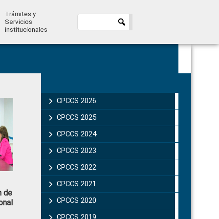
Trámites y
Servicios
institucionales
Primary
Sidebar
CPCCS 2026
CPCCS 2025
CPCCS 2024
CPCCS 2023
CPCCS 2022
CPCCS 2021
n de
CPCCS 2020
onal
CPCCS 2019 .