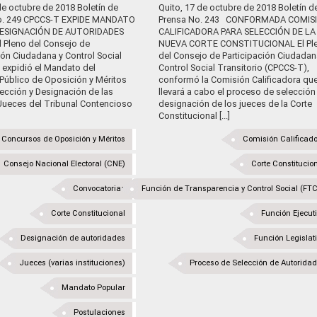
de octubre de 2018 Boletín de
Quito, 17 de octubre de 2018 Boletín d
o. 249 CPCCS-T EXPIDE MANDATO
Prensa No. 243 CONFORMADA COMIS
DESIGNACIÓN DE AUTORIDADES
CALIFICADORA PARA SELECCIÓN DE LA
l Pleno del Consejo de
NUEVA CORTE CONSTITUCIONAL El Pl
ión Ciudadana y Control Social
del Consejo de Participación Ciudadan
 expidió el Mandato del
Control Social Transitorio (CPCCS-T),
Público de Oposición y Méritos
conformó la Comisión Calificadora qu
lección y Designación de las
llevará a cabo el proceso de selección
Jueces del Tribunal Contencioso
designación de los jueces de la Corte
Constitucional [...]
Concursos de Oposición y Méritos
Comisión Calificad
Consejo Nacional Electoral (CNE)
Corte Constitucio
Convocatorias
Función de Transparencia y Control Social (FT
Corte Constitucional
Función Ejecut
Designación de autoridades
Función Legislat
Jueces (varias instituciones)
Proceso de Selección de Autorida
Mandato Popular
Postulaciones