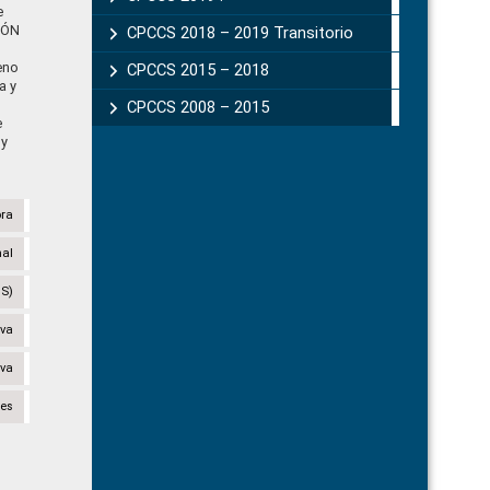
e
IÓN
CPCCS 2018 – 2019 Transitorio
eno
CPCCS 2015 – 2018
a y
CPCCS 2008 – 2015
e
 y
ora
nal
CS)
iva
iva
des