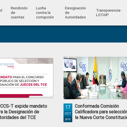
Rendición
Lucha
Designación
ol
Transparencia-
de
contra la
de
l
LOTAIP
cuentas
corrupción
Autoridades
CCS-T expide mandato
Conformada Comisión
17
ra la Designación de
Calificadora para selecció
OCT
toridades del TCE
la Nueva Corte Constituci
2018