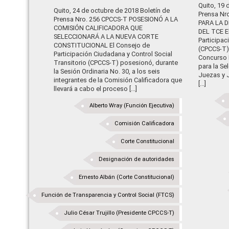
Quito, 19 
Quito, 24 de octubre de 2018 Boletín de
Prensa Nr
Prensa Nro. 256 CPCCS-T POSESIONÓ A LA
PARA LA 
COMISIÓN CALIFICADORA QUE
DEL TCE E
SELECCIONARÁ A LA NUEVA CORTE
Participac
CONSTITUCIONAL El Consejo de
(CPCCS-T)
Participación Ciudadana y Control Social
Concurso 
Transitorio (CPCCS-T) posesionó, durante
para la Se
la Sesión Ordinaria No. 30, a los seis
Juezas y 
integrantes de la Comisión Calificadora que
[...]
llevará a cabo el proceso [...]
Alberto Wray (Función Ejecutiva)
Comisión Calificadora
Corte Constitucional
Designación de autoridades
Ernesto Albán (Corte Constitucional)
Función de Transparencia y Control Social (FTCS)
Julio César Trujillo (Presidente CPCCS-T)