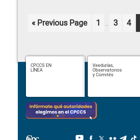
Interim
Go
Page
Page
Pag
«
Previous Page
1
3
4
…
pages
to
omitted
Footer
CPCCS EN
Veedurías,
LÍNEA
Observatorios
y Comités