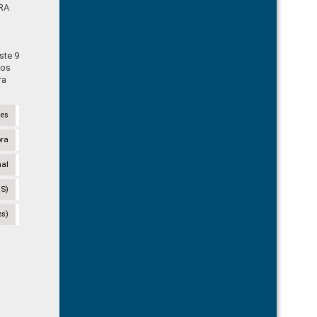
RA
ste 9
tos
ra
des
ora
nal
CS)
es)