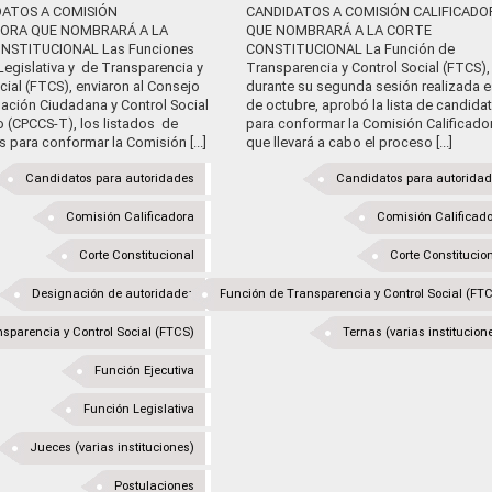
DATOS A COMISIÓN
CANDIDATOS A COMISIÓN CALIFICADO
DORA QUE NOMBRARÁ A LA
QUE NOMBRARÁ A LA CORTE
NSTITUCIONAL Las Funciones
CONSTITUCIONAL La Función de
 Legislativa y de Transparencia y
Transparencia y Control Social (FTCS),
cial (FTCS), enviaron al Consejo
durante su segunda sesión realizada e
pación Ciudadana y Control Social
de octubre, aprobó la lista de candida
o (CPCCS-T), los listados de
para conformar la Comisión Calificado
 para conformar la Comisión [...]
que llevará a cabo el proceso [...]
Candidatos para autoridades
Candidatos para autorida
Comisión Calificadora
Comisión Calificad
Corte Constitucional
Corte Constitucio
Designación de autoridades
Función de Transparencia y Control Social (FT
sparencia y Control Social (FTCS)
Ternas (varias institucion
Función Ejecutiva
Función Legislativa
Jueces (varias instituciones)
Postulaciones