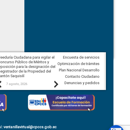
eeduría Ciudadana para vigilar el
Encuesta de servicios
Veeduría Ciudadana para vigilar la
oncurso Público de Méritos y
construcción del asfaltado de
Optimización de trámites
posición para la designación del
diferentes barrios del sector de
Plan Nacional Desarrollo
egistrador de la Propiedad del
Ballenita del cantón Santa Elena
antón Saquisilí
Contacto Ciudadano
Previous
Next
Denuncias y pedidos
7 agosto, 2026
7 agosto, 2026
l
:
ventanillavirtual@cpccs.gob.ec