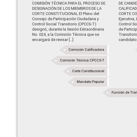
COMISIÓN TÉCNICA PARA EL PROCESO DE
DE CANDI
DESIGNACIÓN DE LOS MIEMBROS DE LA
CALIFICA
CORTE CONSTITUCIONAL El Pleno del
CORTE CO
Consejo de Participación Ciudadana y
Ejecutiva,
Control Social Transitorio (CPCCS-T)
Control So
designó, durante la Sesión Extraordinaria
de Partici
No. 024, a la Comisión Técnica que se
Transitori
encargará de revisar [...]
candidatos
Comisión Calificadora
Comisión Técnica CPCCS-T
Corte Constitucional
Mandato Popular
Función de Tran