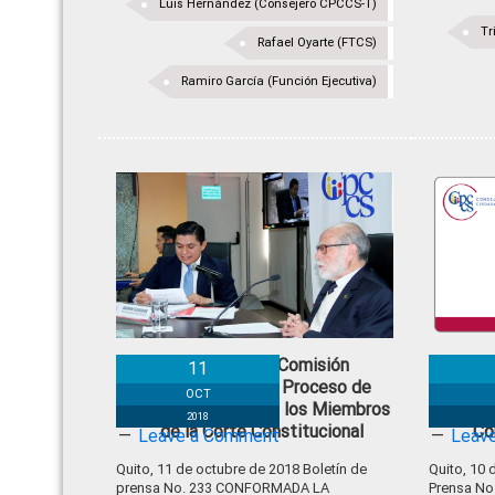
Luis Hernández (Consejero CPCCS-T)
Tr
Rafael Oyarte (FTCS)
Ramiro García (Función Ejecutiva)
Conformada la Comisión
Co
11
Técnica para el Proceso de
ca
OCT
Designación de los Miembros
ca
2018
de la Corte Constitucional
Co
Leave a Comment
Leav
Quito, 11 de octubre de 2018 Boletín de
Quito, 10 
prensa No. 233 CONFORMADA LA
Prensa N