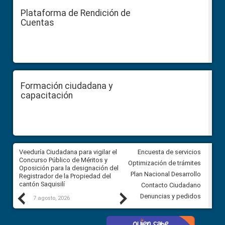
Plataforma de Rendición de
Cuentas
Formación ciudadana y
capacitación
Veeduría Ciudadana para vigilar el
Veeduría Ciudadana para vigila
Encuesta de servicios
Concurso Público de Méritos y
construcción del asfaltado de
Optimización de trámites
Oposición para la designación del
diferentes barrios del sector 
Plan Nacional Desarrollo
Registrador de la Propiedad del
Ballenita del cantón Santa Ele
cantón Saquisilí
Contacto Ciudadano
Previous
Next
Denuncias y pedidos
7 agosto, 2026
7 agosto, 2026