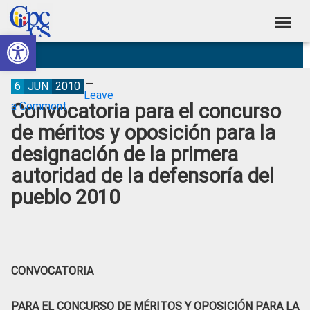
Skip
Skip
Skip
Skip
to
to
to
to
Abrir barra de herramientas
Consejo
primary
main
primary
footer
Construyendo
navigation
content
sidebar
de
Poder
Ciudadano
Participación
6
JUN
2010
Leave
Convocatoria para el concurso
a Comment
Ciudadana
de méritos y oposición para la
y
designación de la primera
Control
autoridad de la defensoría del
Social
pueblo 2010
CONVOCATORIA
PARA EL CONCURSO DE MÉRITOS Y OPOSICIÓN PARA LA