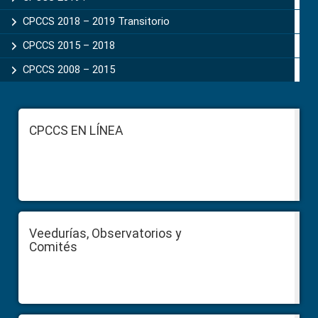
CPCCS 2018 – 2019 Transitorio
CPCCS 2015 – 2018
CPCCS 2008 – 2015
Footer
CPCCS EN LÍNEA
Veedurías, Observatorios y
Comités