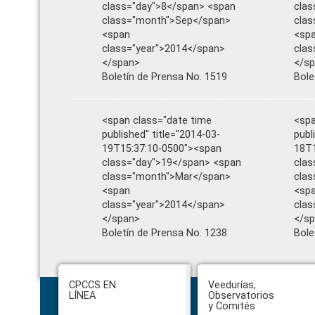
class="day">8</span> <span
clas
class="month">Sep</span>
clas
<span
<sp
class="year">2014</span>
clas
</span>
</s
Boletín de Prensa No. 1519
Bole
<span class="date time
<spa
published" title="2014-03-
publ
19T15:37:10-0500"><span
18T1
class="day">19</span> <span
clas
class="month">Mar</span>
cla
<span
<sp
class="year">2014</span>
clas
</span>
</s
Boletín de Prensa No. 1238
Bole
Footer
CPCCS EN
Veedurías,
LÍNEA
Observatorios
y Comités