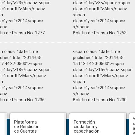
s="day">23</span> <span
class="day">8</span> <span
s="month">Abr</span>
class="month">Abr</span>
an
<span
s="year">2014</span>
class="year">2014</span>
pan>
</span>
tín de Prensa No. 1277
Boletín de Prensa No. 1253
n class="date time
<span class="date time
ished" title="2014-03-
published" title="2014-03-
7:44:37-0500"><span
15T18:14:20-0500"><span
s="day">18</span> <span
class="day">15</span> <span
ss="month">Mar</span>
class="month">Mar</span>
an
<span
s="year">2014</span>
class="year">2014</span>
pan>
</span>
tín de Prensa No. 1236
Boletín de Prensa No. 1230
Hasta el 31 de julio se podrán
V
Plataforma
Formación
presentar impugnaciones en
s
de Rendición
ciudadana y
contra de los postulantes al
a
de Cuentas
capacitación
concurso para designar Fiscal
A