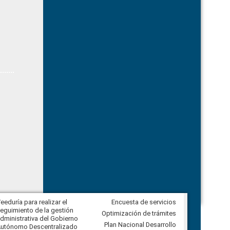
eeduría para realizar el
Encuesta de servicios
Veeduría para vigilar los acuerdos,
eguimiento de la gestión
derivados de la Audiencia Pública
Optimización de trámites
dministrativa del Gobierno
entre el GAD de Ibarra y la
Plan Nacional Desarrollo
utónomo Descentralizado
comunidad Urbina, parroquia la