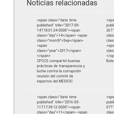
Noticias relacionadas
<span class="date time
<spa
published" title="2017-09-
publ
14T18:01:24-0500"><span
26T1
class="day">14</span> <span
clas
class="month">Sep</span>
cla
<span
<sp
class="year">2017</span>
clas
</span>
</s
CPCCS compartió buenas
Bole
prácticas de transparencia y
lucha contra la corrupción
reunión del comité de
expertos del MESICIC
<span class="date time
<spa
published" title="2016-03-
publ
11T17:39:12-0500"><span
07T1
class="day">11</span> <span
clas