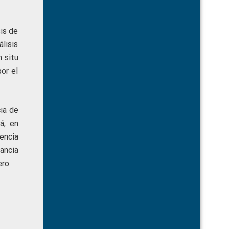
is de
lisis
n situ
or el
ia de
á, en
encia
tancia
ro.