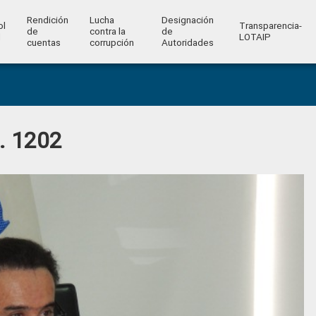
Rendición
Lucha
Designación
ol
Transparencia-
de
contra la
de
l
LOTAIP
cuentas
corrupción
Autoridades
o. 1202