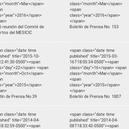
ss="month">Mar</span>
class="month">Mar</span>
an
<span
s="year">2016</span>
class="year">2016</span>
pan>
</span>
ió reunión del Comité de
Boletín de Prensa No. 153
rtos del MESICIC
n class="date time
<span class="date time
ished" title="2015-10-
published" title="2015-03-
2:41:30-0500"><span
16T18:05:34-0500"><span
s="day">22</span> <span
class="day">16</span> <span
ss="month">Oct</span>
class="month">Mar</span>
an
<span
s="year">2015</span>
class="year">2015</span>
pan>
</span>
tín de Prensa No.39
Boletín de Prensa No. 1807
n class="date time
<span class="date time
ished" title="2014-04-
published" title="2014-04-
8:32:59-0500"><span
08T18:33:43-0500"><span