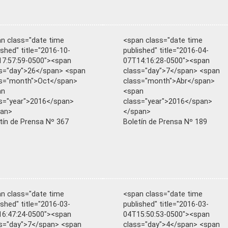
n class="date time
<span class="date time
ished" title="2016-10-
published" title="2016-04-
7:57:59-0500"><span
07T14:16:28-0500"><span
s="day">26</span> <span
class="day">7</span> <span
ss="month">Oct</span>
class="month">Abr</span>
an
<span
s="year">2016</span>
class="year">2016</span>
pan>
</span>
tín de Prensa Nº 367
Boletín de Prensa Nº 189
n class="date time
<span class="date time
ished" title="2016-03-
published" title="2016-03-
6:47:24-0500"><span
04T15:50:53-0500"><span
s="day">7</span> <span
class="day">4</span> <span