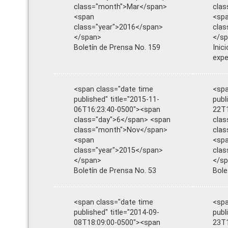
class="month">Mar</span>
cla
<span
<sp
class="year">2016</span>
clas
</span>
</s
Boletín de Prensa No. 159
Inic
expe
<span class="date time
<spa
published" title="2015-11-
publ
06T16:23:40-0500"><span
22T1
class="day">6</span> <span
clas
class="month">Nov</span>
cla
<span
<sp
class="year">2015</span>
clas
</span>
</s
Boletín de Prensa No. 53
Bole
<span class="date time
<spa
published" title="2014-09-
publ
08T18:09:00-0500"><span
23T1