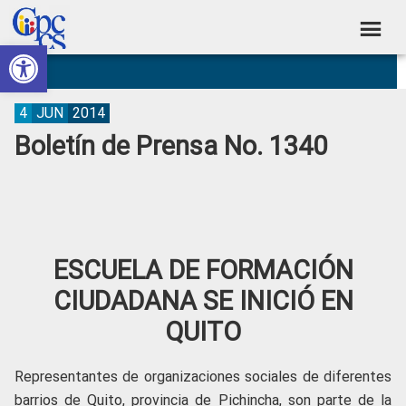
Skip
Skip
Skip
Skip
to
to
to
to
Abrir barra de herramientas
Consejo
primary
main
primary
footer
Construyendo
navigation
content
sidebar
de
Poder
Ciudadano
Participación
4
JUN
2014
Boletín de Prensa No. 1340
Ciudadana
y
Control
Social
ESCUELA DE FORMACIÓN
CIUDADANA SE INICIÓ EN
QUITO
Representantes de organizaciones sociales de diferentes
barrios de Quito, provincia de Pichincha, son parte de la