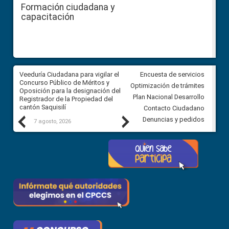
Formación ciudadana y
capacitación
Veeduría Ciudadana para vigilar el
Veeduría Ciudadana para vigila
Encuesta de servicios
Concurso Público de Méritos y
construcción del asfaltado de
Optimización de trámites
Oposición para la designación del
diferentes barrios del sector 
Plan Nacional Desarrollo
Registrador de la Propiedad del
Ballenita del cantón Santa Ele
cantón Saquisilí
Contacto Ciudadano
Previous
Next
Denuncias y pedidos
7 agosto, 2026
7 agosto, 2026