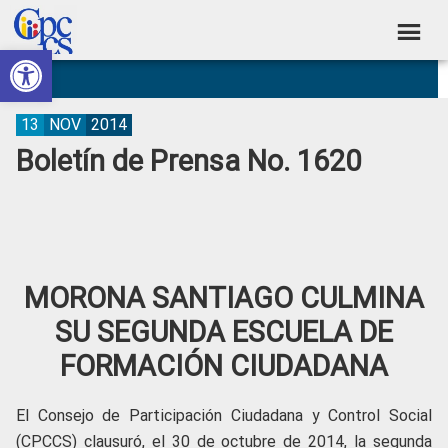
Skip
Skip
Skip
Skip
to
to
to
to
Abrir barra de herramientas
Consejo
primary
main
primary
footer
Construyendo
navigation
content
sidebar
de
Poder
Ciudadano
Participación
13
NOV
2014
Boletín de Prensa No. 1620
Ciudadana
y
Control
Social
MORONA SANTIAGO CULMINA
SU SEGUNDA ESCUELA DE
FORMACIÓN CIUDADANA
El Consejo de Participación Ciudadana y Control Social
(CPCCS) clausuró, el 30 de octubre de 2014, la segunda