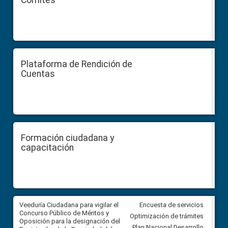
Comités
Plataforma de Rendición de
Cuentas
Formación ciudadana y
capacitación
Veeduría Ciudadana para vigilar el
Veeduría Ciudadana para vigila
Encuesta de servicios
Concurso Público de Méritos y
construcción del asfaltado de
Optimización de trámites
Oposición para la designación del
diferentes barrios del sector 
Plan Nacional Desarrollo