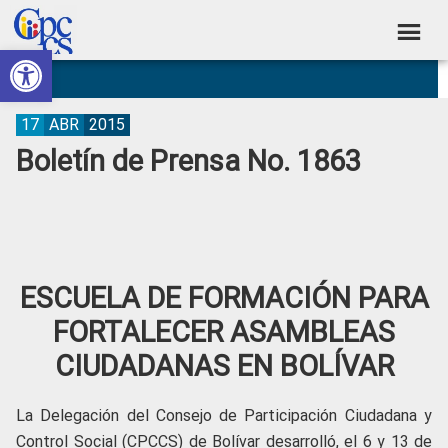
Skip
Skip
Skip
Skip
to
to
to
to
Abrir barra de herramientas
Consejo
primary
main
primary
footer
Construyendo
navigation
content
sidebar
de
Poder
Ciudadano
Participación
17
ABR
2015
Boletín de Prensa No. 1863
Ciudadana
y
Control
Social
ESCUELA DE FORMACIÓN PARA
FORTALECER ASAMBLEAS
CIUDADANAS EN BOLÍVAR
La Delegación del Consejo de Participación Ciudadana y
Control Social (CPCCS) de Bolívar desarrolló, el 6 y 13 de