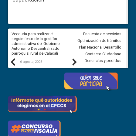
Veeduría para realizar el
Veeduría para vigilar los acue
Encuesta de servicios
ra
seguimiento de la gestión
derivados de la Audiencia Púb
Optimización de trámites
ara
administrativa del Gobierno
entre el GAD de Ibarra y la
Plan Nacional Desarrollo
Autónomo Descentralizado
comunidad Urbina, parroquia l
parroquial rural de Calacalí
Carolina
Contacto Ciudadano
Previous
Next
Denuncias y pedidos
6 agosto, 2026
5 agosto, 2026