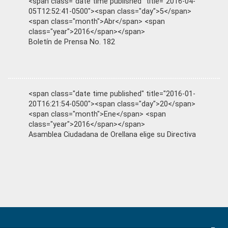
<span class="date time published" title="2016-04-
05T12:52:41-0500"><span class="day">5</span>
<span class="month">Abr</span> <span
class="year">2016</span></span>
Boletín de Prensa No. 182
<span class="date time published" title="2016-01-
20T16:21:54-0500"><span class="day">20</span>
<span class="month">Ene</span> <span
class="year">2016</span></span>
Asamblea Ciudadana de Orellana elige su Directiva
Primary