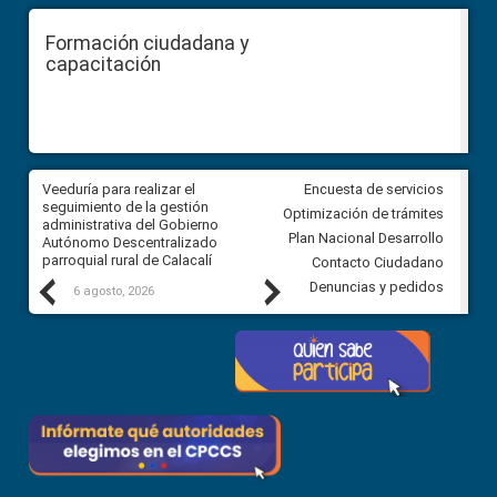
Formación ciudadana y
capacitación
Veeduría para realizar el
Veeduría para vigilar los acue
Encuesta de servicios
ra
seguimiento de la gestión
derivados de la Audiencia Púb
Optimización de trámites
ara
administrativa del Gobierno
entre el GAD de Ibarra y la
Plan Nacional Desarrollo
Autónomo Descentralizado
comunidad Urbina, parroquia l
parroquial rural de Calacalí
Carolina
Contacto Ciudadano
Previous
Next
Denuncias y pedidos
6 agosto, 2026
5 agosto, 2026