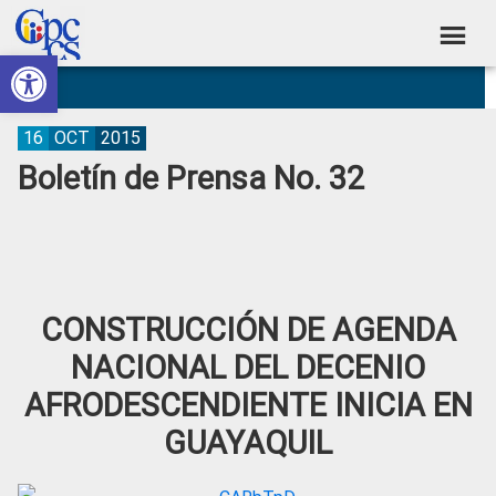
Skip
Skip
Skip
Skip
to
to
to
to
Abrir barra de herramientas
Consejo
primary
main
primary
footer
Construyendo
navigation
content
sidebar
de
Poder
Ciudadano
Participación
16
OCT
2015
Boletín de Prensa No. 32
Ciudadana
y
Control
Social
CONSTRUCCIÓN DE AGENDA
NACIONAL DEL DECENIO
AFRODESCENDIENTE INICIA EN
GUAYAQUIL