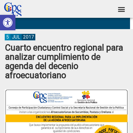
Skip
Skip
Skip
Skip
to
to
to
to
Abrir barra de herramientas
Consejo
primary
main
primary
footer
Construyendo
navigation
content
sidebar
de
Poder
Ciudadano
Participación
5
JUL
2017
Cuarto encuentro regional para
Ciudadana
analizar cumplimiento de
y
agenda del decenio
Control
afroecuatoriano
Social