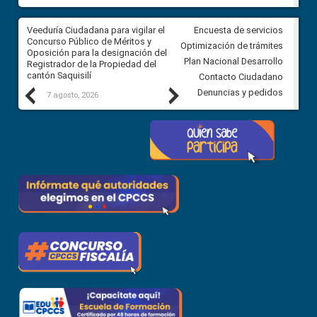
Veeduría Ciudadana para vigilar el
Veeduría Ciudadana para vigila
Encuesta de servicios
Concurso Público de Méritos y
construcción del asfaltado de
Optimización de trámites
Oposición para la designación del
diferentes barrios del sector 
Plan Nacional Desarrollo
Registrador de la Propiedad del
Ballenita del cantón Santa Ele
cantón Saquisilí
Contacto Ciudadano
Previous
Next
Denuncias y pedidos
7 agosto, 2026
7 agosto, 2026