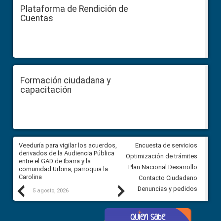
Plataforma de Rendición de
Cuentas
Formación ciudadana y
capacitación
Veeduría para vigilar los acuerdos,
CPCCS convoca a Veeduría
Encuesta de servicios
 a
derivados de la Audiencia Pública
Ciudadana para vigilar el conc
Optimización de trámites
ión
entre el GAD de Ibarra y la
en la Universidad de Cuenca
Plan Nacional Desarrollo
comunidad Urbina, parroquia la
Carolina
Contacto Ciudadano
Previous
Next
Denuncias y pedidos
5 agosto, 2026
5 agosto, 2026