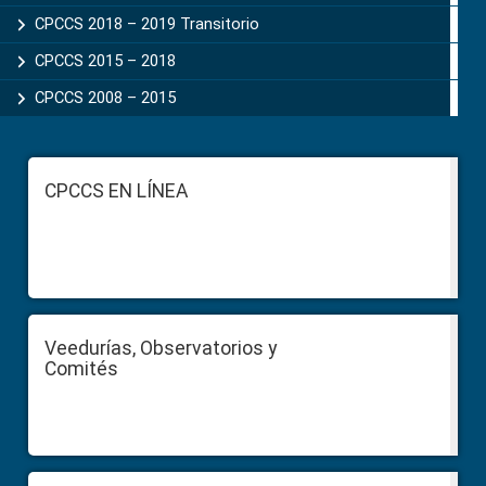
CPCCS 2018 – 2019 Transitorio
CPCCS 2015 – 2018
CPCCS 2008 – 2015
Footer
CPCCS EN LÍNEA
Veedurías, Observatorios y
Comités