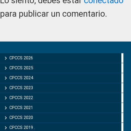
Lo siento, debes estar
conectado
para publicar un comentario.
Primary
Sidebar
CPCCS 2026
CPCCS 2025
CPCCS 2024
CPCCS 2023
CPCCS 2022
CPCCS 2021
CPCCS 2020
CPCCS 2019 .