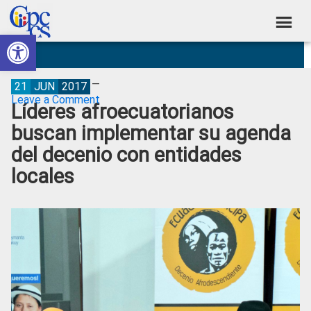
Skip
Skip
Skip
Skip
to
to
to
to
Abrir barra de herramientas
Consejo
primary
main
primary
footer
Construyendo
navigation
content
sidebar
de
Poder
Ciudadano
Participación
21
JUN
2017
Leave a Comment
Líderes afroecuatorianos
Ciudadana
buscan implementar su agenda
y
del decenio con entidades
Control
locales
Social