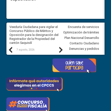
Veeduría Ciudadana para vigilar el
Veeduría Ciudadana para vigila
Encuesta de servicios
Concurso Público de Méritos y
construcción del asfaltado de
Optimización de trámites
Oposición para la designación del
diferentes barrios del sector 
Plan Nacional Desarrollo
Registrador de la Propiedad del
Ballenita del cantón Santa Ele
cantón Saquisilí
Contacto Ciudadano
Previous
Next
Denuncias y pedidos
7 agosto, 2026
7 agosto, 2026