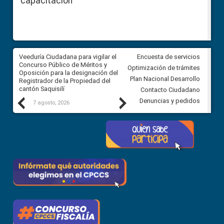
capacitación
Veeduría Ciudadana para vigilar el
Veeduría Ciudadana para vigila
Encuesta de servicios
Concurso Público de Méritos y
construcción del asfaltado de
Optimización de trámites
Oposición para la designación del
diferentes barrios del sector 
Plan Nacional Desarrollo
Registrador de la Propiedad del
Ballenita del cantón Santa Ele
cantón Saquisilí
Contacto Ciudadano
Previous
Next
Denuncias y pedidos
7 agosto, 2026
7 agosto, 2026