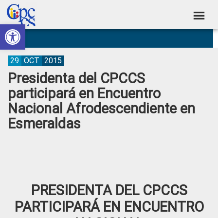
Skip
Skip
Skip
Skip
to
to
to
to
Abrir barra de herramientas
Consejo
primary
main
primary
footer
Construyendo
navigation
content
sidebar
de
Poder
Ciudadano
Participación
29
OCT
2015
Presidenta del CPCCS
Ciudadana
participará en Encuentro
y
Nacional Afrodescendiente en
Control
Esmeraldas
Social
PRESIDENTA DEL CPCCS
PARTICIPARÁ EN ENCUENTRO