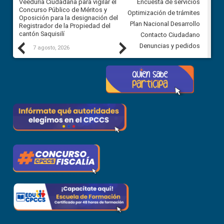
Veeduría Ciudadana para vigilar el
Veeduría Ciudadana para vigila
Encuesta de servicios
Concurso Público de Méritos y
construcción del asfaltado de
Optimización de trámites
Oposición para la designación del
diferentes barrios del sector 
Plan Nacional Desarrollo
Registrador de la Propiedad del
Ballenita del cantón Santa Ele
cantón Saquisilí
Contacto Ciudadano
Previous
Next
Denuncias y pedidos
7 agosto, 2026
7 agosto, 2026