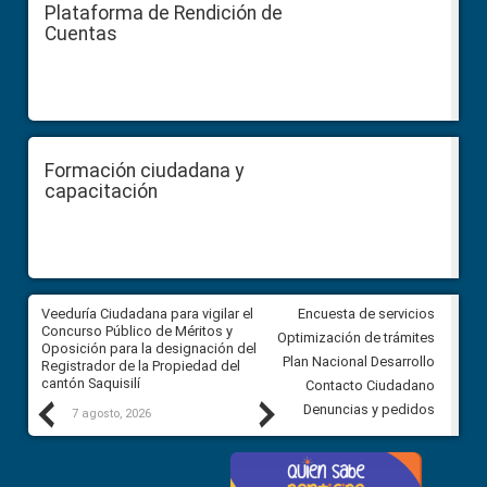
Plataforma de Rendición de
Cuentas
Formación ciudadana y
capacitación
Veeduría Ciudadana para vigilar el
Veeduría Ciudadana para vigila
Encuesta de servicios
Concurso Público de Méritos y
construcción del asfaltado de
Optimización de trámites
Oposición para la designación del
diferentes barrios del sector 
Plan Nacional Desarrollo
Registrador de la Propiedad del
Ballenita del cantón Santa Ele
cantón Saquisilí
Contacto Ciudadano
Previous
Next
Denuncias y pedidos
7 agosto, 2026
7 agosto, 2026