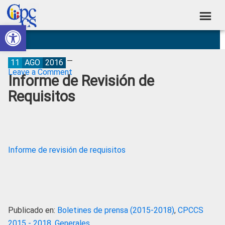
Skip
Skip
Skip
Skip
to
to
to
to
Abrir barra de herramientas
Consejo
primary
main
primary
footer
Construyendo
navigation
content
sidebar
de
Poder
Ciudadano
Participación
11
AGO
2016
Leave a Comment
Informe de Revisión de
Ciudadana
Requisitos
y
Control
Social
Informe de revisión de requisitos
Publicado en:
Boletines de prensa (2015-2018)
,
CPCCS
2015 - 2018
,
Generales