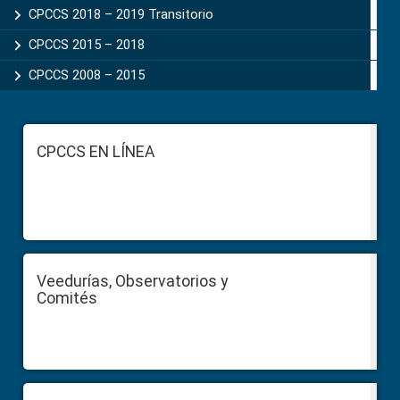
CPCCS 2018 – 2019 Transitorio
CPCCS 2015 – 2018
CPCCS 2008 – 2015
Footer
CPCCS EN LÍNEA
Veedurías, Observatorios y
Comités