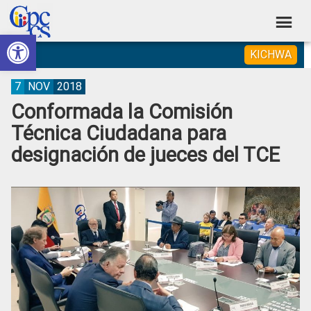
Skip
Skip
Skip
Skip
to
to
to
to
Abrir barra de herramientas
Consejo
primary
main
primary
footer
Construyendo
KICHWA
navigation
content
sidebar
de
Poder
Ciudadano
Participación
7
NOV
2018
Conformada la Comisión
Ciudadana
Técnica Ciudadana para
y
designación de jueces del TCE
Control
Social