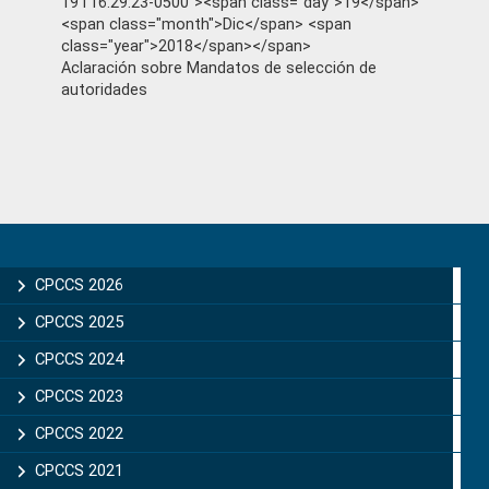
19T16:29:23-0500"><span class="day">19</span>
<span class="month">Dic</span> <span
class="year">2018</span></span>
Aclaración sobre Mandatos de selección de
autoridades
Primary
Sidebar
CPCCS 2026
CPCCS 2025
CPCCS 2024
CPCCS 2023
CPCCS 2022
CPCCS 2021