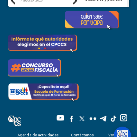
Previous
Next
7 agosto, 2026
7 agosto, 2026
Agenda de actividades
Contáctanos
Ventanilla