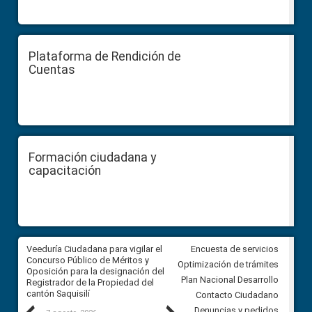
Plataforma de Rendición de
Cuentas
Formación ciudadana y
capacitación
Veeduría Ciudadana para vigilar el
Veeduría Ciudadana para vigila
Encuesta de servicios
Concurso Público de Méritos y
construcción del asfaltado de
Optimización de trámites
Oposición para la designación del
diferentes barrios del sector 
Plan Nacional Desarrollo
Registrador de la Propiedad del
Ballenita del cantón Santa Ele
cantón Saquisilí
Contacto Ciudadano
Denuncias y pedidos