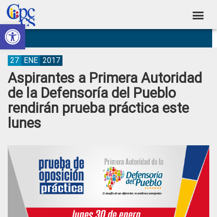
Skip
Skip
Skip
Skip
to
to
to
to
Abrir barra de herramientas
Consejo
primary
main
primary
footer
Construyendo
navigation
content
sidebar
de
Poder
Ciudadano
Participación
27
ENE
2017
Aspirantes a Primera Autoridad
Ciudadana
de la Defensoría del Pueblo
y
rendirán prueba práctica este
Control
lunes
Social