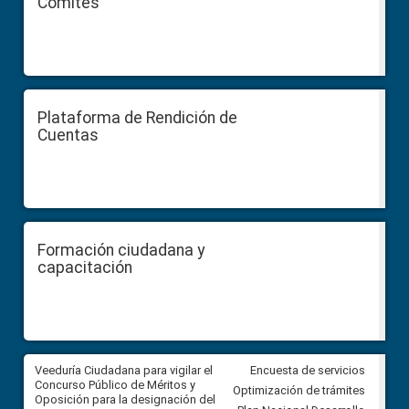
Comités
Plataforma de Rendición de
Cuentas
Formación ciudadana y
capacitación
Veeduría Ciudadana para vigilar el
Veeduría Ciudadana para vigila
Encuesta de servicios
Concurso Público de Méritos y
construcción del asfaltado de
Optimización de trámites
Oposición para la designación del
diferentes barrios del sector 