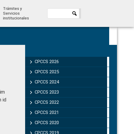
Trámites y
Servicios
institucionales
Primary
Sidebar
CPCCS 2026
CPCCS 2025
CPCCS 2024
sim
CPCCS 2023
m id
CPCCS 2022
CPCCS 2021
CPCCS 2020
CPCCS 2019 .