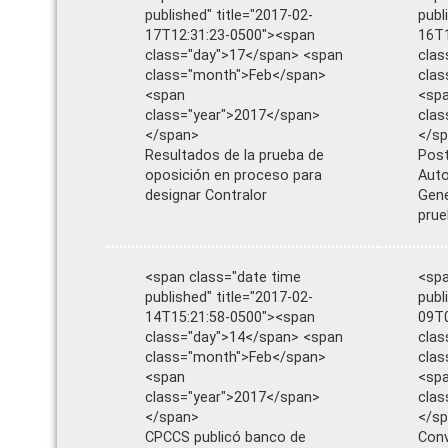
published" title="2017-02-
publ
17T12:31:23-0500"><span
16T1
class="day">17</span> <span
clas
class="month">Feb</span>
clas
<span
<sp
class="year">2017</span>
clas
</span>
</s
Resultados de la prueba de
Post
oposición en proceso para
Auto
designar Contralor
Gene
prue
<span class="date time
<spa
published" title="2017-02-
publ
14T15:21:58-0500"><span
09T0
class="day">14</span> <span
clas
class="month">Feb</span>
clas
<span
<sp
class="year">2017</span>
clas
</span>
</s
CPCCS publicó banco de
Conv