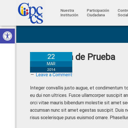
Nuestra
Participación
Contr
Institución
Ciudadana
Socia
Consejo
Abrir barra de herramientas
Skip
Skip
Skip
Skip
Construyendo
to
to
to
to
de
Poder
primary
main
primary
footer
Ciudadano
Participación
navigation
content
sidebar
Noticia de Prueba
Ciudadana
22
y
MAR
2014
Control
Leave a Comment
Social
Integer convallis justo augue, et condimentum to
eu dui non ultrices.
Fusce ullamcorper suscipit ant
orci vitae mauris bibendum molestie sit amet se
accumsan nunc sit amet egestas suscipit. Duis n
risus scelerisque purus euismod ornare. Phasellus