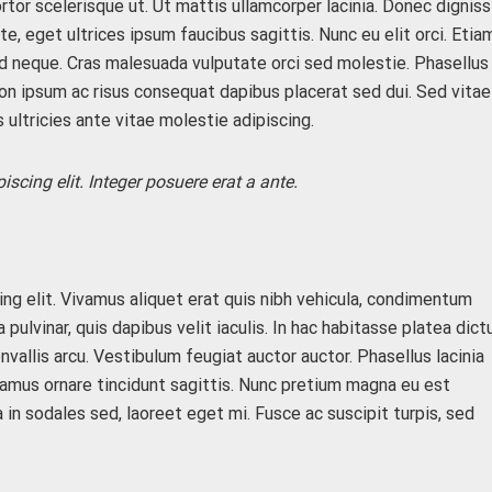
rtor scelerisque ut. Ut mattis ullamcorper lacinia. Donec dignis
te, eget ultrices ipsum faucibus sagittis. Nunc eu elit orci. Etia
d neque. Cras malesuada vulputate orci sed molestie. Phasellus
on ipsum ac risus consequat dapibus placerat sed dui. Sed vitae
 ultricies ante vitae molestie adipiscing.
scing elit. Integer posuere erat a ante.
ng elit. Vivamus aliquet erat quis nibh vehicula, condimentum
la pulvinar, quis dapibus velit iaculis. In hac habitasse platea dic
nvallis arcu. Vestibulum feugiat auctor auctor. Phasellus lacinia
vamus ornare tincidunt sagittis. Nunc pretium magna eu est
 in sodales sed, laoreet eget mi. Fusce ac suscipit turpis, sed