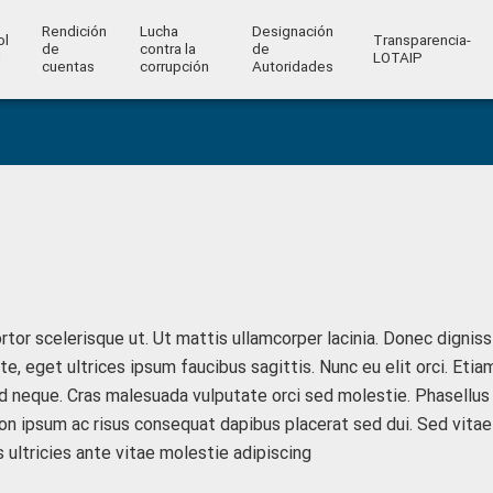
Rendición
Lucha
Designación
ol
Transparencia-
de
contra la
de
l
LOTAIP
cuentas
corrupción
Autoridades
rtor scelerisque ut. Ut mattis ullamcorper lacinia. Donec dignis
e, eget ultrices ipsum faucibus sagittis. Nunc eu elit orci. Etia
d neque. Cras malesuada vulputate orci sed molestie. Phasellus
on ipsum ac risus consequat dapibus placerat sed dui. Sed vitae
 ultricies ante vitae molestie adipiscing