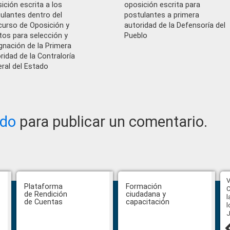
ición escrita a los
oposición escrita para
ulantes dentro del
postulantes a primera
urso de Oposición y
autoridad de la Defensoría del
tos para selección y
Pueblo
gnación de la Primera
ridad de la Contraloría
ral del Estado
ado
para publicar un comentario.
Función de Transparencia aprueba
V
Plataforma
Formación
nuevos instrumentos
C
de Rendición
ciudadana y
anticorrupción en Santo Domingo y
l
de Cuentas
capacitación
anuncia convocatoria para su
l
revista académica
J
30 julio, 2026