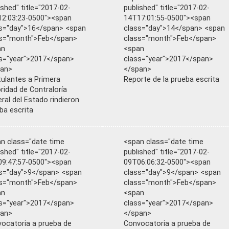
ished" title="2017-02-
published" title="2017-02-
2:03:23-0500"><span
14T17:01:55-0500"><span
s="day">16</span> <span
class="day">14</span> <span
s="month">Feb</span>
class="month">Feb</span>
an
<span
s="year">2017</span>
class="year">2017</span>
pan>
</span>
ulantes a Primera
Reporte de la prueba escrita
ridad de Contraloría
ral del Estado rindieron
ba escrita
n class="date time
<span class="date time
ished" title="2017-02-
published" title="2017-02-
9:47:57-0500"><span
09T06:06:32-0500"><span
s="day">9</span> <span
class="day">9</span> <span
s="month">Feb</span>
class="month">Feb</span>
an
<span
s="year">2017</span>
class="year">2017</span>
pan>
</span>
ocatoria a prueba de
Convocatoria a prueba de