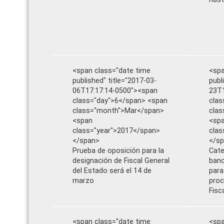
<span class="date time
<spa
published" title="2017-03-
publ
06T17:17:14-0500"><span
23T1
class="day">6</span> <span
clas
class="month">Mar</span>
clas
<span
<sp
class="year">2017</span>
clas
</span>
</s
Prueba de oposición para la
Cate
designación de Fiscal General
banc
del Estado será el 14 de
para
marzo
proc
Fisc
<span class="date time
<spa