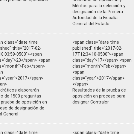
Méritos para la selección y
designación de la Primera
Autoridad de la Fiscalía
General del Estado
n class="date time
<span class="date time
ished" title="2017-02-
published" title="2017-02-
8:03:59-0500"><span
17T12:34:10-0500"><span
s="day">23</span> <span
class="day">17</span> <span
s="month">Feb</span>
class="month">Feb</span>
an
<span
s="year">2017</span>
class="year">2017</span>
pan>
</span>
dráticos elaborarán
Resultados de la prueba de
o de 1500 preguntas
oposición en proceso para
 prueba de oposición en
designar Contralor
eso de designación de
al General
n class="date time
<span class="date time