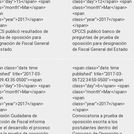
s="day">15</span> <span
class="day">12</span> <span
ss="month">Mar</span>
class="month">Mar</span>
an
<span
s="year">2017</span>
class="year">2017</span>
pan>
</span>
S publicó resultados de
CPCCS publicó banco de
ba de oposición para
preguntas de prueba de
gnación de Fiscal General
oposición para designación
Estado
de Fiscal General del Estado
n class="date time
<span class="date time
ished" title="2017-03-
published" title="2017-03-
9:43:35-0500"><span
06T22:34:50-0500"><span
s="day">10</span> <span
class="day">6</span> <span
ss="month">Mar</span>
class="month">Mar</span>
an
<span
s="year">2017</span>
class="year">2017</span>
pan>
</span>
sión Ciudadana de
Convocatoria a prueba de
cción de Fiscal informa
oposición escrita a los
e el desarrollo el proceso
postulantes dentro del
a la prueba de oposición
Concurso de Oposición y