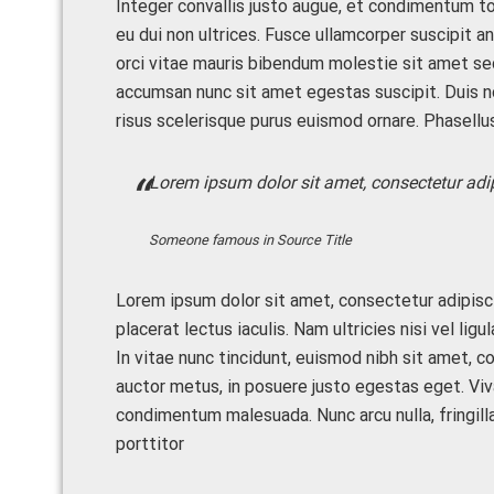
Integer convallis justo augue, et condimentum to
eu dui non ultrices. Fusce ullamcorper suscipit an
orci vitae mauris bibendum molestie sit amet se
accumsan nunc sit amet egestas suscipit. Duis n
risus scelerisque purus euismod ornare. Phasellus
Lorem ipsum dolor sit amet, consectetur adipi
Someone famous in
Source Title
Lorem ipsum dolor sit amet, consectetur adipisci
placerat lectus iaculis. Nam ultricies nisi vel ligu
In vitae nunc tincidunt, euismod nibh sit amet, co
auctor metus, in posuere justo egestas eget. Vi
condimentum malesuada. Nunc arcu nulla, fringilla
porttitor