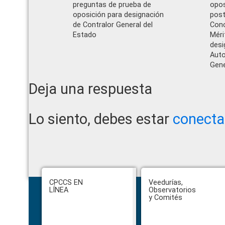
preguntas de prueba de
opos
oposición para designación
post
de Contralor General del
Conc
Estado
Méri
desi
Auto
Gene
Reader
Deja una respuesta
Interactions
Lo siento, debes estar
conect
Footer
CPCCS EN
Veedurías,
LÍNEA
Observatorios
y Comités