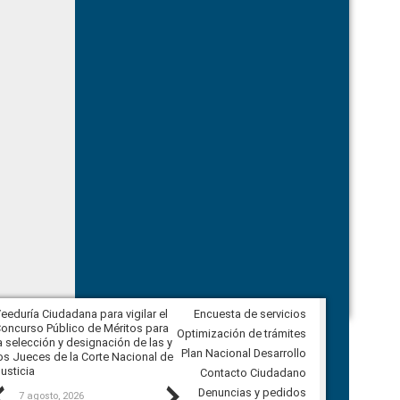
eeduría Ciudadana para vigilar el
Encuesta de servicios
Veeduría para realizar el
oncurso Público de Méritos para
seguimiento de la gestión
Optimización de trámites
a selección y designación de las y
administrativa del Gobierno
Plan Nacional Desarrollo
os Jueces de la Corte Nacional de
Autónomo Descentralizado
usticia
parroquial rural de Calacalí
Contacto Ciudadano
Previous
Next
Denuncias y pedidos
7 agosto, 2026
6 agosto, 2026