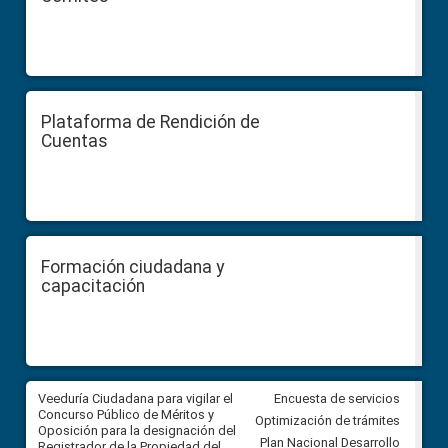
Plataforma de Rendición de
Cuentas
Formación ciudadana y
capacitación
Veeduría Ciudadana para vigilar el
Veeduría Ciudadana para vigila
Encuesta de servicios
Concurso Público de Méritos y
construcción del asfaltado de
Optimización de trámites
Oposición para la designación del
diferentes barrios del sector 
Plan Nacional Desarrollo
Registrador de la Propiedad del
Ballenita del cantón Santa Ele