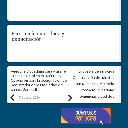
Formación ciudadana y
capacitación
Veeduría Ciudadana para vigilar el
Veeduría Ciudadana para vigila
Encuesta de servicios
Concurso Público de Méritos y
construcción del asfaltado de
Optimización de trámites
Oposición para la designación del
diferentes barrios del sector 
Plan Nacional Desarrollo
Registrador de la Propiedad del
Ballenita del cantón Santa Ele
cantón Saquisilí
Contacto Ciudadano
Previous
Next
Denuncias y pedidos
7 agosto, 2026
7 agosto, 2026