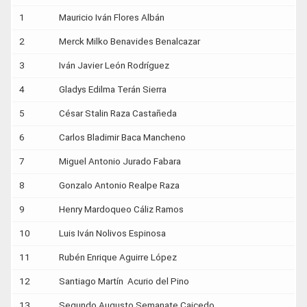
1
Mauricio Iván Flores Albán
2
Merck Milko Benavides Benalcazar
3
Iván Javier León Rodríguez
4
Gladys Edilma Terán Sierra
5
César Stalin Raza Castañeda
6
Carlos Bladimir Baca Mancheno
7
Miguel Antonio Jurado Fabara
8
Gonzalo Antonio Realpe Raza
9
Henry Mardoqueo Cáliz Ramos
10
Luis Iván Nolivos Espinosa
11
Rubén Enrique Aguirre López
12
Santiago Martín Acurio del Pino
13
Segundo Augusto Semanate Caicedo