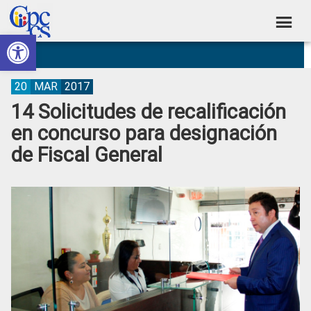
Skip
Skip
Skip
Skip
to
to
to
to
Abrir barra de herramientas
Consejo
primary
main
primary
footer
Construyendo
navigation
content
sidebar
de
Poder
Ciudadano
Participación
20
MAR
2017
14 Solicitudes de recalificación
Ciudadana
en concurso para designación
y
de Fiscal General
Control
Social