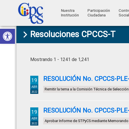
Nuestra
Participación
Contr
Institución
Ciudadana
Socia
Consejo
Abrir barra de herramientas
Skip
Skip
Skip
Skip
Construyendo
Resoluciones CPCCS-T
to
to
to
to
de
Poder
primary
main
primary
footer
Ciudadano
Participación
navigation
content
sidebar
Ciudadana
Mostrando 1 - 1241 de 1,241
y
Control
RESOLUCIÓN No. CPCCS-PLE-S
19
Social
ABR
Remitir la terna a la Comisión Técnica de Selecci
2022
RESOLUCIÓN No. CPCCS-PLE-S
19
ABR
Aprobar Informe de STPyCS mediante Memorando
2022