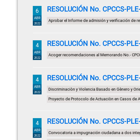
RESOLUCIÓN No. CPCCS-PLE-S
6
ABR
Aprobar el Informe de admisión y verificación de 
2022
RESOLUCIÓN No. CPCCS-PLE-S
4
ABR
Acoger recomendaciones al Memorando No.- CPC
2022
RESOLUCIÓN No. CPCCS-PLE-S
4
ABR
Discriminaciòn y Violencia Basado en Gènero y Ori
2022
Proyecto de Protocolo de Actuaciòn en Casos de 
RESOLUCIÓN No. CPCCS-PLE-S
4
ABR
Convocatoria a impugnación ciudadana a dos integ
2022