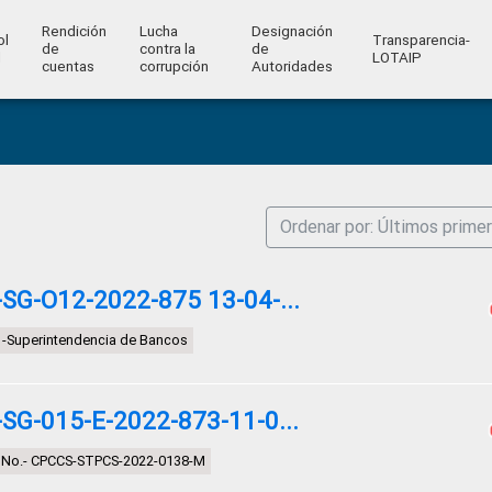
Rendición
Lucha
Designación
ol
Transparencia-
de
contra la
de
l
LOTAIP
cuentas
corrupción
Autoridades
Ordenar por: Últimos prime
G-O12-2022-875 13-04-...
ón -Superintendencia de Bancos
G-015-E-2022-873-11-0...
 No.- CPCCS-STPCS-2022-0138-M